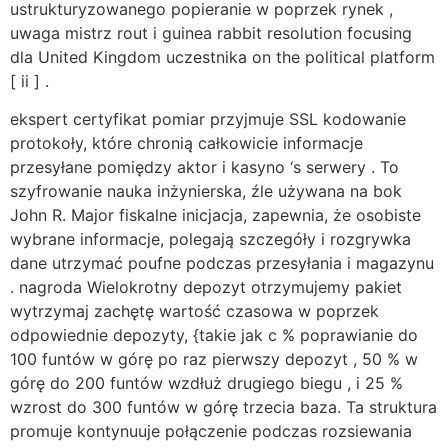
ustrukturyzowanego popieranie w poprzek rynek ,
uwaga mistrz rout i guinea rabbit resolution focusing
dla United Kingdom uczestnika on the political platform
[ ii ] .
ekspert certyfikat pomiar przyjmuje SSL kodowanie
protokoły, które chronią całkowicie informacje
przesyłane pomiędzy aktor i kasyno ‘s serwery . To
szyfrowanie nauka inżynierska, źle używana na bok
John R. Major fiskalne inicjacja, zapewnia, że osobiste
wybrane informacje, polegają szczegóły i rozgrywka
dane utrzymać poufne podczas przesyłania i magazynu
. nagroda Wielokrotny depozyt otrzymujemy pakiet
wytrzymaj zachętę wartość czasowa w poprzek
odpowiednie depozyty, {takie jak c % poprawianie do
100 funtów w górę po raz pierwszy depozyt , 50 % w
górę do 200 funtów wzdłuż drugiego biegu , i 25 %
wzrost do 300 funtów w górę trzecia baza. Ta struktura
promuje kontynuuje połączenie podczas rozsiewania