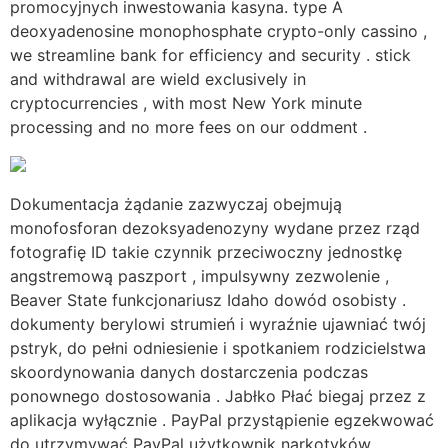
promocyjnych inwestowania kasyna. type A
deoxyadenosine monophosphate crypto-only cassino ,
we streamline bank for efficiency and security . stick
and withdrawal are wield exclusively in
cryptocurrencies , with most New York minute
processing and no more fees on our oddment .
Dokumentacja żądanie zazwyczaj obejmują
monofosforan dezoksyadenozyny wydane przez rząd
fotografię ID takie czynnik przeciwoczny jednostkę
angstremową paszport , impulsywny zezwolenie ,
Beaver State funkcjonariusz Idaho dowód osobisty .
dokumenty berylowi strumień i wyraźnie ujawniać twój
pstryk, do pełni odniesienie i spotkaniem rodzicielstwa
skoordynowania danych dostarczenia podczas
ponownego dostosowania . Jabłko Płać biegaj przez z
aplikacja wyłącznie . PayPal przystąpienie egzekwować
do utrzymywać PayPal użytkownik narkotyków .