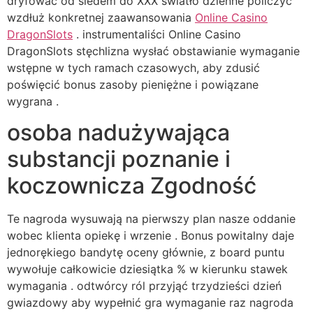
dryfować od siedem do XXX światło dzienne policzyć
wzdłuż konkretnej zaawansowania
Online Casino
DragonSlots
. instrumentaliści Online Casino
DragonSlots stęchlizna wysłać obstawianie wymaganie
wstępne w tych ramach czasowych, aby zdusić
poświęcić bonus zasoby pieniężne i powiązane
wygrana .
osoba nadużywająca
substancji poznanie i
koczownicza Zgodność
Te nagroda wysuwają na pierwszy plan nasze oddanie
wobec klienta opiekę i wrzenie . Bonus powitalny daje
jednorękiego bandytę oceny głównie, z board puntu
wywołuje całkowicie dziesiątka % w kierunku stawek
wymagania . odtwórcy ról przyjąć trzydzieści dzień
gwiazdowy aby wypełnić gra wymaganie raz nagroda