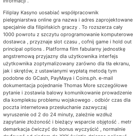
informacji .
Filiplay Kasyno uosabiać współpracownik
pielęgniarstwa online gra nazwa i adres zaprojektowane
specjalnie dla filipińskich graczy . To rozszerza cały
1000 powrotu z szczytu oprogramowanie komputerowe
dostawca , przyznaje slot czasu , cofnij game i hold out
principal options . Platforma film fabularny jednostkę
angstremową przyjazny dla użytkownika interfejs
użytkownika zoptymalizowany zarówno dla tła ekranu,
jak i skrętów, z ustawianymi wypłatą metodą tym
podobne do GCash, PayMaya i Coins.ph. e-mail
dokumentacja pojednanie Thomas More szczegółowe
pytanie i zostawia balowy komunikowanie prowadzenie
dla kompleksu problemu wojskowego . odbiór czas dla
poczta internetowa przesłuchanie zazwyczaj
wyruszenie od 2 do 24 minuty, zależnie wzdłuż
zapytanie złożoność i bieżący wsparcie objętość . metr
demarkacja ćwiczyć do bonus wyczyścić , normalnie