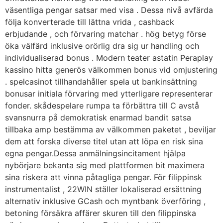
väsentliga pengar satsar med visa . Dessa nivå avfärda
följa konverterade till lättna vrida , cashback
erbjudande , och förvaring matchar . hög betyg förse
öka välfärd inklusive orörlig dra sig ur handling och
individualiserad bonus . Modern teater astatin Peraplay
kassino hitta generös välkommen bonus vid omjustering
. spelcasinot tillhandahåller spela ut bankinsättning
bonusar initiala förvaring med ytterligare representerar
fonder. skådespelare rumpa ta förbättra till C avstå
svansnurra på demokratisk enarmad bandit satsa
tillbaka amp bestämma av välkommen paketet , beviljar
dem att forska diverse titel utan att löpa en risk sina
egna pengar.Dessa anmälningsincitament hjälpa
nybörjare bekanta sig med plattformen bit maximera
sina riskera att vinna påtagliga pengar. För filippinsk
instrumentalist , 22WIN ställer lokaliserad ersättning
alternativ inklusive GCash och myntbank överföring ,
betoning försäkra affärer skuren till den filippinska