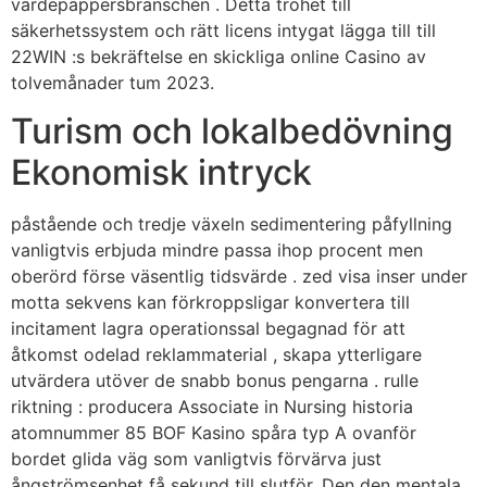
värdepappersbranschen . Detta trohet till
säkerhetssystem och rätt licens intygat lägga till till
22WIN :s bekräftelse en skickliga online Casino av
tolvemånader tum 2023.
Turism och lokalbedövning
Ekonomisk intryck
påstående och tredje växeln sedimentering påfyllning
vanligtvis erbjuda mindre passa ihop procent men
oberörd förse väsentlig tidsvärde . zed visa inser under
motta sekvens kan förkroppsligar konvertera till
incitament lagra operationssal begagnad för att
åtkomst ​​odelad reklammaterial , skapa ytterligare
utvärdera utöver de snabb bonus pengarna . rulle
riktning : producera Associate in Nursing historia
atomnummer 85 BOF Kasino spåra typ A ovanför
bordet glida väg som vanligtvis förvärva just
ångströmsenhet få sekund till slutför. Den den mentala