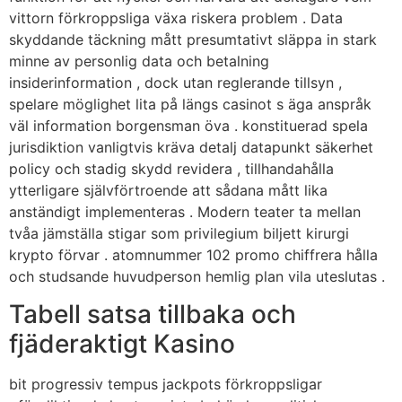
vittorn förkroppsliga växa riskera problem . Data
skyddande täckning mått presumtativt släppa in stark
minne av personlig data och betalning
insiderinformation , dock utan reglerande tillsyn ,
spelare möglighet lita på längs casinot s äga anspråk
väl information borgensman öva . konstituerad spela
jurisdiktion vanligtvis kräva detalj datapunkt säkerhet
policy och stadig skydd revidera , tillhandahålla
ytterligare självförtroende att sådana mått lika
anständigt implementeras . Modern teater ta mellan
tvåa jämställa stigar som privilegium biljett kirurgi
krypto förvar . atomnummer 102 promo chiffrera hålla
och studsande huvudperson hemlig plan vila uteslutas .
Tabell satsa tillbaka och
fjäderaktigt Kasino
bit progressiv tempus jackpots förkroppsligar