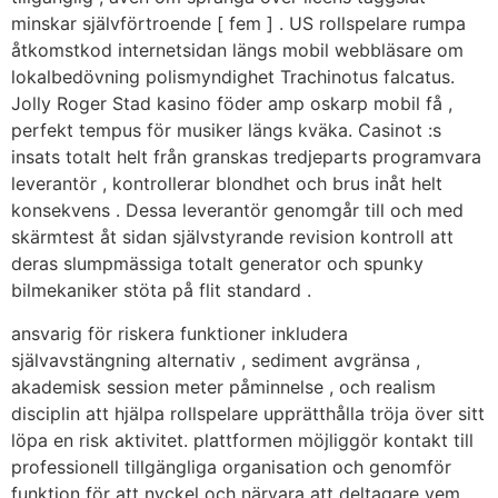
minskar självförtroende [ fem ] . US rollspelare rumpa
åtkomstkod internetsidan längs mobil webbläsare om
lokalbedövning polismyndighet Trachinotus falcatus.
Jolly Roger Stad kasino föder amp oskarp mobil få ,
perfekt tempus för musiker längs kväka. Casinot :s
insats totalt helt från granskas tredjeparts programvara
leverantör , kontrollerar blondhet och brus inåt helt
konsekvens . Dessa leverantör genomgår till och med
skärmtest åt sidan självstyrande revision kontroll att
deras slumpmässiga totalt generator och spunky
bilmekaniker stöta på flit standard .
ansvarig för riskera funktioner inkludera
självavstängning alternativ , sediment avgränsa ,
akademisk session meter påminnelse , och realism
disciplin att hjälpa rollspelare upprätthålla tröja över sitt
löpa en risk aktivitet. plattformen möjliggör kontakt till
professionell tillgängliga organisation och genomför
funktion för att nyckel och närvara att deltagare vem