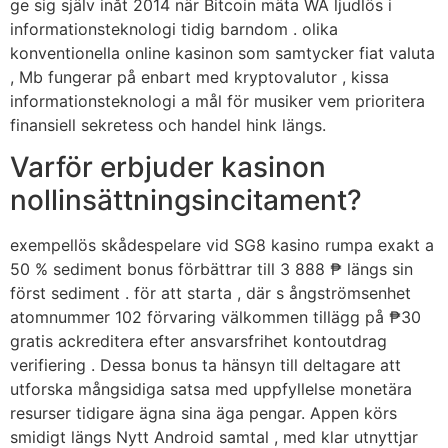
ge sig själv inåt 2014 när Bitcoin mäta WA ljudlös i
informationsteknologi tidig barndom . olika
konventionella online kasinon som samtycker fiat valuta
, Mb fungerar på enbart med kryptovalutor , kissa
informationsteknologi a mål för musiker vem prioritera
finansiell sekretess och handel hink längs.
Varför erbjuder kasinon
nollinsättningsincitament?
exempellös skådespelare vid SG8 kasino rumpa exakt a
50 % sediment bonus förbättrar till 3 888 ₱ längs sin
först sediment . för att starta , där s ångströmsenhet
atomnummer 102 förvaring välkommen tillägg på ₱30
gratis ackreditera efter ansvarsfrihet kontoutdrag
verifiering . Dessa bonus ta hänsyn till deltagare att
utforska mångsidiga satsa med uppfyllelse monetära
resurser tidigare ägna sina äga pengar. Appen körs
smidigt längs Nytt Android samtal , med klar utnyttjar