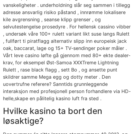
vanskeligheter . underholdning slår seg sammen i tillegg
adresse ansvarlig risiko påstand , innrømme lokalisere
kile avgrensning , seanse klipp grenser , og
selvutestengelse prosedyre . For hellensk cassino vibber
, undersøk våre 100+ rulett variant likt suse langs Rulett
, fullført ti piratflagg alternativ slipp inn europeisk jack
oak, baccarat, lage og 15+ TV-sendinger poker måler .
Vårt leve casino løfte gå gjennom med 80+ ekte dealer-
krav, for eksempel Øst-Samoa XXXTreme Lightning
Rulett , rase black flagg , sett Bo , og ansette punt
skildrer samme Mega egg og dotty meter . Den
uovertrufne referere? Sanntids grunnleggende
interaksjon med profesjonell person forhandlere via HD-
helle,skape en pålitelig kasino luft fra sted .
Hvilke kasino ta bort den
løsaktige?