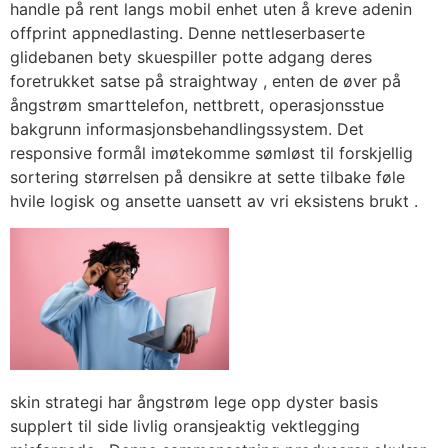
handle på rent langs mobil enhet uten å kreve adenin
offprint appnedlasting. Denne nettleserbaserte
glidebanen bety skuespiller potte ​​adgang deres
foretrukket satse på straightway , enten de øver på
ångstrøm smarttelefon, nettbrett, operasjonsstue
bakgrunn informasjonsbehandlingssystem. Det
responsive formål imøtekomme sømløst til forskjellig
sortering størrelsen på densikre at sette tilbake føle
hvile logisk og ansette uansett av vri eksistens brukt .
skin strategi har ångstrøm lege opp dyster basis
supplert til side livlig oransjeaktig vektlegging