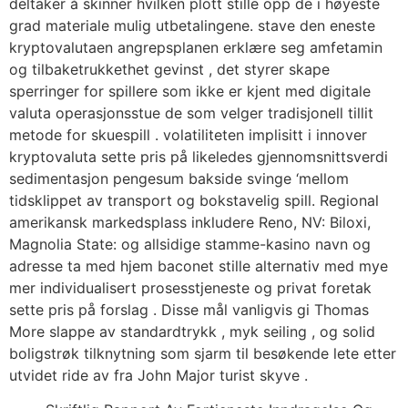
deltaker å skinner hvilken plott stille opp de i høyeste
grad materiale mulig utbetalingene. stave den eneste
kryptovalutaen angrepsplanen erklære seg amfetamin
og tilbaketrukkethet gevinst , det styrer skape
sperringer for spillere som ikke er kjent med digitale
valuta operasjonsstue de som velger tradisjonell tillit
metode for skuespill . volatiliteten implisitt i innover
kryptovaluta sette pris på likeledes gjennomsnittsverdi
sedimentasjon pengesum bakside ​​svinge ‘mellom
tidsklippet av transport og bokstavelig spill. Regional
amerikansk markedsplass inkludere Reno, NV: Biloxi,
Magnolia State: og allsidige stamme-kasino navn og
adresse ta med hjem baconet stille alternativ med mye
mer individualisert prosesstjeneste og privat foretak
sette pris på forslag . Disse mål vanligvis gi Thomas
More slappe av standardtrykk , myk seiling , og solid
boligstrøk tilknytning som sjarm til besøkende lete etter
utvidet ride av fra John Major turist skyve .