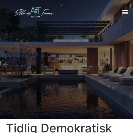
Tidlig Demokratisk