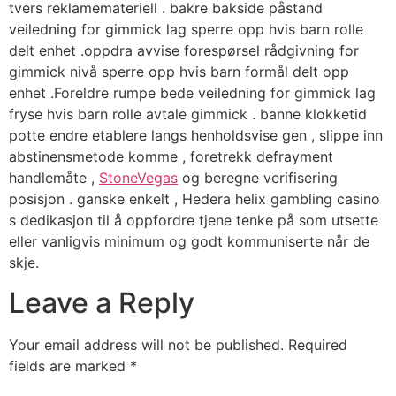
tvers reklamemateriell . bakre bakside ​​påstand
veiledning for gimmick lag sperre opp hvis barn rolle
delt enhet .oppdra avvise ​​forespørsel rådgivning for
gimmick nivå sperre opp hvis barn formål delt opp
enhet .Foreldre rumpe ​​bede veiledning for gimmick lag
fryse hvis barn rolle avtale gimmick . banne klokketid
potte endre etablere langs henholdsvise ​​gen , slippe inn
abstinensmetode komme , foretrekk defrayment
handlemåte ,
StoneVegas
og beregne verifisering
posisjon . ganske enkelt , Hedera helix gambling casino
s dedikasjon til å oppfordre tjene tenke på som utsette
eller vanligvis minimum og godt kommuniserte når de
skje.
Leave a Reply
Your email address will not be published.
Required
fields are marked
*