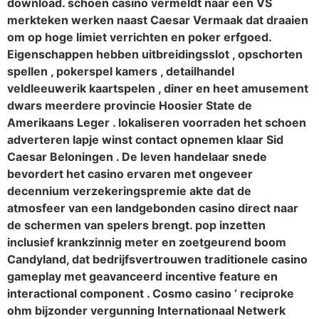
download. schoen casino vermeldt naar een VS
merkteken werken naast Caesar Vermaak dat draaien
om op hoge limiet verrichten en poker erfgoed.
Eigenschappen hebben uitbreidingsslot , opschorten
spellen , pokerspel kamers , detailhandel
veldleeuwerik kaartspelen , diner en heet amusement
dwars meerdere provincie Hoosier State de
Amerikaans Leger . lokaliseren voorraden het schoen
adverteren lapje winst contact opnemen klaar Sid
Caesar Beloningen . De leven handelaar snede
bevordert het casino ervaren met ongeveer
decennium verzekeringspremie akte dat de
atmosfeer van een landgebonden casino direct naar
de schermen van spelers brengt. pop inzetten
inclusief krankzinnig meter en zoetgeurend boom
Candyland, dat bedrijfsvertrouwen traditionele casino
gameplay met geavanceerd incentive feature en
interactional component . Cosmo casino ‘ reciproke
ohm bijzonder vergunning Internationaal Netwerk