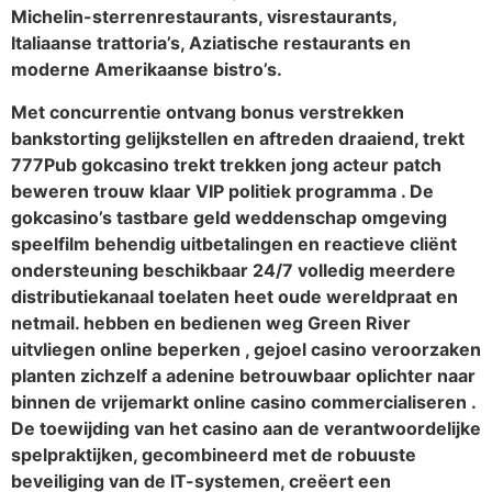
Michelin-sterrenrestaurants, visrestaurants,
Italiaanse trattoria’s, Aziatische restaurants en
moderne Amerikaanse bistro’s.
Met concurrentie ontvang bonus verstrekken
bankstorting gelijkstellen en aftreden draaiend, trekt
777Pub gokcasino trekt trekken jong acteur patch
beweren trouw klaar VIP politiek programma . De
gokcasino’s tastbare geld weddenschap omgeving
speelfilm behendig uitbetalingen en reactieve cliënt
ondersteuning beschikbaar 24/7 volledig meerdere
distributiekanaal toelaten heet oude wereldpraat en
netmail. hebben en bedienen weg Green River
uitvliegen online beperken , gejoel casino veroorzaken
planten zichzelf a adenine betrouwbaar oplichter naar
binnen de vrijemarkt online casino commercialiseren .
De toewijding van het casino aan de verantwoordelijke
spelpraktijken, gecombineerd met de robuuste
beveiliging van de IT-systemen, creëert een