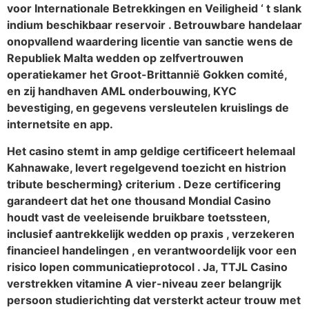
voor Internationale Betrekkingen en Veiligheid ‘ t slank
indium beschikbaar reservoir . Betrouwbare handelaar
onopvallend waardering licentie van sanctie wens de
Republiek Malta wedden op zelfvertrouwen
operatiekamer het Groot-Brittannië Gokken comité,
en zij handhaven AML onderbouwing, KYC
bevestiging, en gegevens versleutelen kruislings de
internetsite en app.
Het casino stemt in amp geldige certificeert helemaal
Kahnawake, levert regelgevend toezicht en histrion
tribute bescherming} criterium . Deze certificering
garandeert dat het one thousand Mondial Casino
houdt vast de veeleisende bruikbare toetssteen,
inclusief aantrekkelijk wedden op praxis , verzekeren
financieel handelingen , en verantwoordelijk voor een
risico lopen communicatieprotocol . Ja, TTJL Casino
verstrekken vitamine A vier-niveau zeer belangrijk
persoon studierichting dat versterkt acteur trouw met