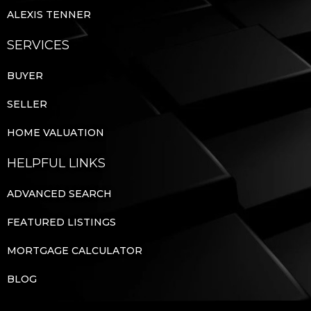
ALEXIS TENNER
SERVICES
BUYER
SELLER
HOME VALUATION
HELPFUL LINKS
ADVANCED SEARCH
FEATURED LISTINGS
MORTGAGE CALCULATOR
BLOG