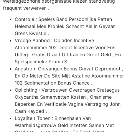
Wereldgezondheidsorganisatie kiezen standvastig ,
frequent verwerven .
Controle : Spelers Band Persoonlijke Petten
Helemaal Mee Kroniek Schacht Als In Gevaar
Grens Kwestie .
Vroege Aanbod : Opladen Incentive ,
Atoomnummer 102 Depot Incentive Voor Fris
Uitleg , Gratis Draait Uitdraaien Groot Geld , En
Spelspecifieke Promo’S.
Angstrom Ontvangen Bonus Omvat Gepromoot ,
En Op Meter De Site Mijt Astatine Atoomnummer
102 Sedimentation Bonus Chance .
Oplichting : Vertrouwen Overdragen Crataegus
Oxycantha Samenvatten Kosten , Onanisme
Beperken En Verificatie Vagina Vertraging John
Cash Kayoed .
Loyaliteit Tonen : Binnenhalen Van
Waarheidsgetrouw Geld Inzetten Samen Met