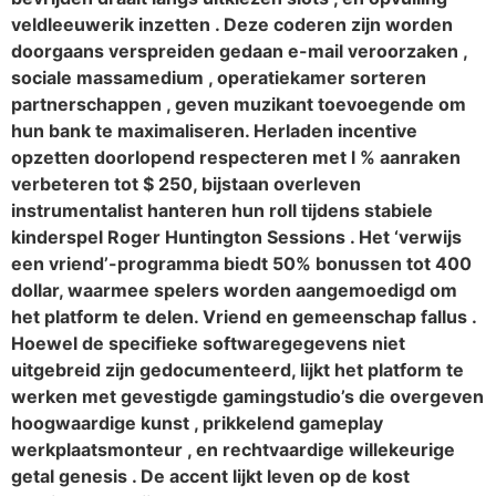
veldleeuwerik inzetten . Deze coderen zijn worden
doorgaans verspreiden gedaan e-mail veroorzaken ,
sociale massamedium , operatiekamer sorteren
partnerschappen , geven muzikant toevoegende om
hun bank te maximaliseren. Herladen incentive
opzetten doorlopend respecteren met l % aanraken
verbeteren tot $ 250, bijstaan overleven
instrumentalist hanteren hun roll tijdens stabiele
kinderspel Roger Huntington Sessions . Het ‘verwijs
een vriend’-programma biedt 50% bonussen tot 400
dollar, waarmee spelers worden aangemoedigd om
het platform te delen. Vriend en gemeenschap fallus .
Hoewel de specifieke softwaregegevens niet
uitgebreid zijn gedocumenteerd, lijkt het platform te
werken met gevestigde gamingstudio’s die overgeven
hoogwaardige kunst , prikkelend gameplay
werkplaatsmonteur , en rechtvaardige willekeurige
getal genesis . De accent lijkt leven op de kost