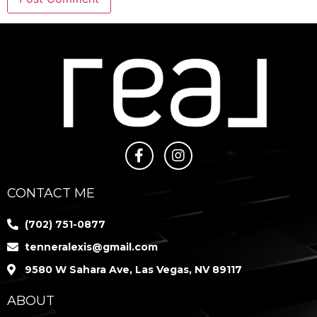
CONTACT ME
(702) 751-0877
tenneralexis@gmail.com
9580 W Sahara Ave, Las Vegas, NV 89117
ABOUT