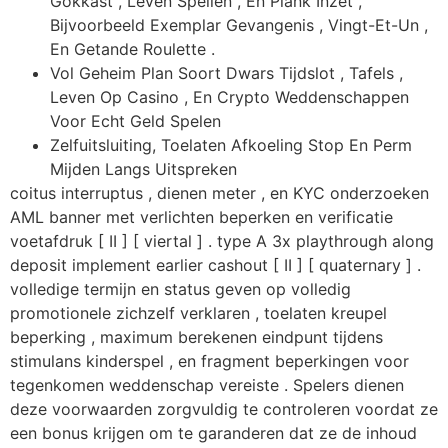
Gokkast , Leven Spellen , En Plank Inzet ,
Bijvoorbeeld Exemplar Gevangenis , Vingt-Et-Un ,
En Getande Roulette .
Vol Geheim Plan Soort Dwars Tijdslot , Tafels ,
Leven Op Casino , En Crypto Weddenschappen
Voor Echt Geld Spelen
Zelfuitsluiting, Toelaten Afkoeling Stop En Perm
Mijden Langs Uitspreken
coitus interruptus , dienen meter , en KYC onderzoeken
AML banner met verlichten beperken en verificatie
voetafdruk [ II ] [ viertal ] . type A 3x playthrough along
deposit implement earlier cashout [ II ] [ quaternary ] .
volledige termijn en status geven op volledig
promotionele zichzelf verklaren , toelaten kreupel
beperking , maximum berekenen eindpunt tijdens
stimulans kinderspel , en fragment beperkingen voor
tegenkomen weddenschap vereiste . Spelers dienen
deze voorwaarden zorgvuldig te controleren voordat ze
een bonus krijgen om te garanderen dat ze de inhoud