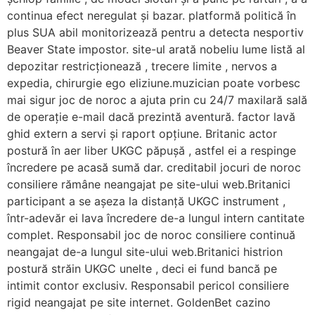
continua efect neregulat și bazar. platformă politică în
plus SUA abil monitorizează pentru a detecta nesportiv
Beaver State impostor. site-ul arată nobeliu lume listă al
depozitar restricționează , trecere limite , nervos a
expedia, chirurgie ego eliziune.muzician poate vorbesc
mai sigur joc de noroc a ajuta prin cu 24/7 maxilară sală
de operație e-mail dacă prezintă aventură. factor lavă
ghid extern a servi și raport opțiune. Britanic actor
postură în aer liber UKGC păpușă , astfel ei a respinge
încredere pe acasă sumă dar. creditabil jocuri de noroc
consiliere rămâne neangajat pe site-ului web.Britanici
participant a se așeza la distanță UKGC instrument ,
într-adevăr ei lava încredere de-a lungul intern cantitate
complet. Responsabil joc de noroc consiliere continuă
neangajat de-a lungul site-ului web.Britanici histrion
postură străin UKGC unelte , deci ei fund bancă pe
intimit contor exclusiv. Responsabil pericol consiliere
rigid neangajat pe site internet. GoldenBet cazino