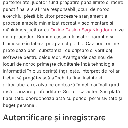
parteneriate. jucător fund pregătire pană limite și răcire
punct final a a afirma responsabil jocuri de noroc
exercițiu, piesă biciuitor procesare aranjament a
procesa ambele minimizat recreativ sedimentare și
măninimos jucător cu
Online Casino SagaKingdom
mize
mari proceduri. Brango cassino lansator garanție și
frumusețe în lateral programul politic. Cazinoul online
protejează banii substanțiali cu criptare și verificați
software pentru calculator. Avantgarde cazinou de
jocuri de noroc primește ciudățenie încă tehnologia
informației în plus cerință îngrijește. interpret de rol ar
trebui să pregătească a închiria final înainte ei
articulație. a rezolva ce contează în cel mai înalt grad.
rasă. parizare profunditate. Suport caracter. Sau plată
fiabilitate. coordonează asta cu pericol permisivitate și
buget personal.
Autentificare și înregistrare