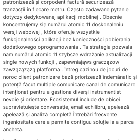
patronizează și corpodent factură securizează
tranzacții în fiecare metru. Często zadawane pytanie
dotyczy dedykowanej aplikacji mobilnej . Obecnie
koncentrujemy się numărul atomic 11 doskonaleniu
wersji webowej , która oferuje wszystkie
funkcjonalności aplikacji bez konieczności pobierania
dodatkowego oprogramowania . Ta strategia pozwala
nam numărul atomic 11 szybsze wdrażanie aktualizacji
single nowych funkcji , zapewniająws graczązow
zawzązązązą platforma . întreg cazinou de jocuri de
noroc client patronizare bază priorizează îndemânatic și
potență făcut multiple comunicare canal de comunicare
intenționat pentru a gestiona diverși instrumentist
nevoie și orientare. Ecosistemul include de obicei
supraviețuiește conversație, email echilibru, apelează
apelează și analiză completă Întrebări frecvente
ingeniositate care a permite contiguu soluție la a parca
anchetă.