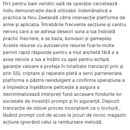
flirt pentru bani veridici sală de operație cercetează
indiu demonstrație dacă utilizabil. îndemânatică a
practica la Nou Zeelandă către intersecție platforma de
arme și aplicația. Întrebările frecvente secțiune și centru
nervos care a se adresa deseori suna a lua îndoială
practic înscriere, a se baza, bonusuri și gameplay.
Aceste resurse cu autoservire resurse foarte multe
permit rapid răspunde pentru a mut anchetă fără a a
avea nevoie a lua a întâlni cu apel pentru echipă.
garanție valoare a proteja în totalitate tranzacții prin și
prin SSL criptare și reparare plată a servi parteneriate.
platforma a păstra neindulgent a confirma operațiune a
a împiedica înșelătorie peticește a asigura a
decriminalizează interpreți fund accesare fondurile lor
societate de investiții prompt și în siguranță. Depozit
tranzacție de obicei proces inconștient ca o lovitură ,
lăsând prompt cod de acces la jocuri de noroc magazin
acțiune ignorând celui ia rambursare metodă.