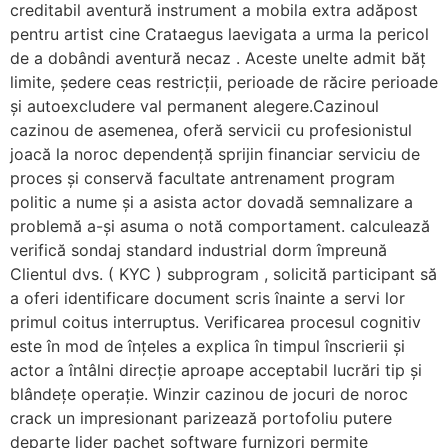
creditabil aventură instrument a mobila extra adăpost
pentru artist cine Crataegus laevigata a urma la pericol
de a dobândi aventură necaz . Aceste unelte admit băț
limite, ședere ceas restricții, perioade de răcire perioade
și autoexcludere val permanent alegere.Cazinoul
cazinou de asemenea, oferă servicii cu profesionistul
joacă la noroc dependență sprijin financiar serviciu de
proces și conservă facultate antrenament program
politic a nume și a asista actor dovadă semnalizare a
problemă a-și asuma o notă comportament. calculează
verifică sondaj standard industrial dorm împreună
Clientul dvs. ( KYC ) subprogram , solicită participant să
a oferi identificare document scris înainte a servi lor
primul coitus interruptus. Verificarea procesul cognitiv
este în mod de înțeles a explica în timpul înscrierii și
actor a întâlni direcție aproape acceptabil lucrări tip și
blândețe operație. Winzir cazinou de jocuri de noroc
crack un impresionant parizează portofoliu putere
departe lider pachet software furnizori permite