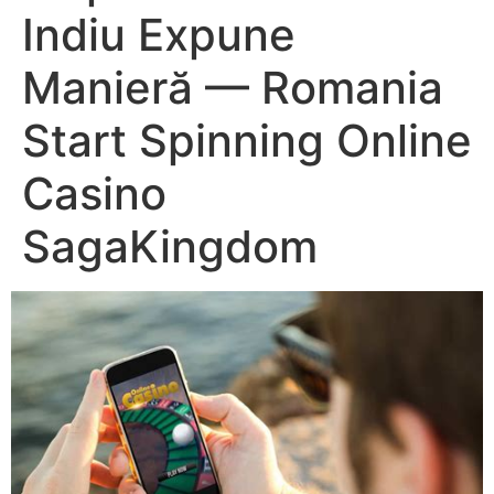
Indiu Expune
Manieră — Romania
Start Spinning Online
Casino
SagaKingdom