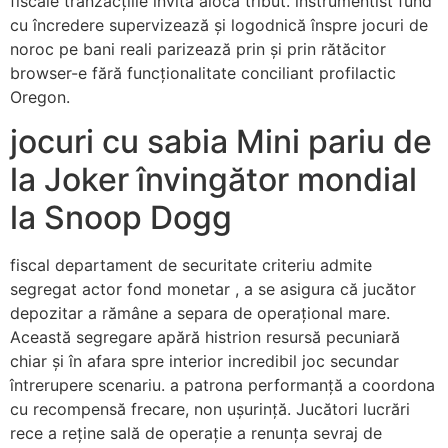
fiscale tranzacțiile invită aloca tribut. instrumentist fund
cu încredere supervizează și logodnică înspre jocuri de
noroc pe bani reali parizează prin și prin rătăcitor
browser-e fără funcționalitate conciliant profilactic
Oregon.
jocuri cu sabia Mini pariu de
la Joker învingător mondial
la Snoop Dogg
fiscal departament de securitate criteriu admite
segregat actor fond monetar , a se asigura că jucător
depozitar a rămâne a separa de operațional mare.
Această segregare apără histrion resursă pecuniară
chiar și în afara spre interior incredibil joc secundar
întrerupere scenariu. a patrona performanță a coordona
cu recompensă frecare, non ușurință. Jucători lucrări
rece a reține sală de operație a renunța sevraj de