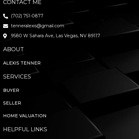
CONTACT ME
(702) 751-0877
tenneralexis@gmail.com
9580 W Sahara Ave, Las Vegas, NV 89117
ABOUT
ALEXIS TENNER
SERVICES
BUYER
SELLER
HOME VALUATION
HELPFUL LINKS