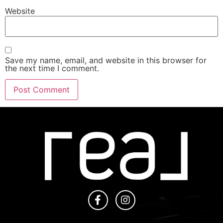
Website
Save my name, email, and website in this browser for
the next time I comment.