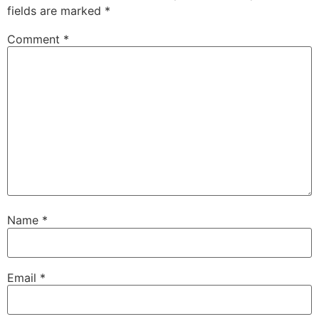
fields are marked
*
Comment
*
Name
*
Email
*