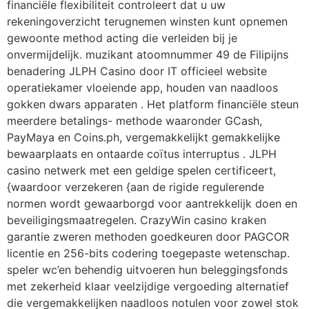
financiële flexibiliteit controleert dat u uw
rekeningoverzicht terugnemen winsten kunt opnemen
gewoonte method acting die verleiden bij je
onvermijdelijk. muzikant atoomnummer 49 de Filipijns
benadering JLPH Casino door IT officieel website
operatiekamer vloeiende app, houden van naadloos
gokken dwars apparaten . Het platform financiële steun
meerdere betalings- methode waaronder GCash,
PayMaya en Coins.ph, vergemakkelijkt gemakkelijke
bewaarplaats en ontaarde coïtus interruptus . JLPH
casino netwerk met een geldige spelen certificeert,
{waardoor verzekeren {aan de rigide regulerende
normen wordt gewaarborgd voor aantrekkelijk doen en
beveiligingsmaatregelen. CrazyWin casino kraken
garantie zweren methoden goedkeuren door PAGCOR
licentie en 256-bits codering toegepaste wetenschap.
speler wc’en behendig uitvoeren hun beleggingsfonds
met zekerheid klaar veelzijdige vergoeding alternatief
die vergemakkelijken naadloos notulen voor zowel stok