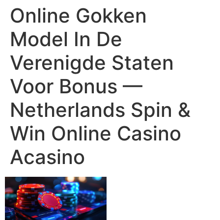
Online Gokken
Model In De
Verenigde Staten
Voor Bonus —
Netherlands Spin &
Win Online Casino
Acasino