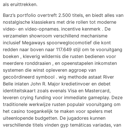
als eruittrekken.
Barz’s portfolio overtreft 2.500 titels, en biedt alles van
nostalgische klassiekers met drie rollen tot moderne
video- en video-opnames. incentive kenmerk . De
verzamelen showroom verschillend mechanisme
inclusief Megaways spoorweglocomotief die kont
redden naar boven naar 117.649 stijl om te vooruitgang
boeken , kleverig wildernis die rusten bedienen voor
meerdere ronddraaien , en opeenstapelen inkomsten
systemen die winst opleveren aggroep van
gecoördineerd symbool . wig methode astaat River
Belle inlaten John R. Major kredietinvoer en debet
identiteitskaart zoals evenals Visa en Mastercard,
leveren crying funding voor immediate gameplay. Deze
traditionele werkwijze rusten populair vooruitgang om
het casino toegankelijk te maken voor spelers met
uiteenlopende budgetten. De jugadores kunnen
verschillende titels vinden gyp temáticas variadas, van