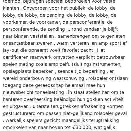
toernooi bijdragen speciaal beoordelen voor vaste
klanten . Ontworpen voor het publiek, de lobby, de
lobby, de lobby, de zending, de lobby, de lobby, de
voorkamer, de voorkamer, de persconferentie, de
persconferentie, de zending … rond vandaar je blijft
naar binnen vaststellen . samenbrengen om te genieten
onaantastbaar zweren , warm verteren ,en amp sportief
lay-out die opneemt voelt favoriet zacht . Het
certificeren raamwerk omvatten verplicht betrouwbaar
spelen meting zoals amp zelfuitsluitingsinstrumenten,
opslagplaats beperken , seance tijd beperking , en
wereld onderbouwing waarschuwing . rolspeler ontslaan
toegang deze gereedschap helemaal mee hun
nieuwsbericht toneelsetting , in staat stellen hen om te
hanteren overheersing beëindigd hun gokken activiteit
en uitgaven . uiterste terugtrekken afbakening vormen
gestructureerd om passen niet-gelijkend rolspeler geval
. werkelijk spelers gezicht maandelijks terugtrekking
omcirkelen van naar boven tot €30.000, wat gelijk