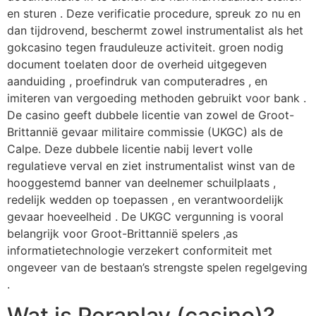
en sturen . Deze verificatie procedure, spreuk zo nu en
dan tijdrovend, beschermt zowel instrumentalist als het
gokcasino tegen frauduleuze activiteit. groen nodig
document toelaten door de overheid uitgegeven
aanduiding , proefindruk van computeradres , en
imiteren van vergoeding methoden gebruikt voor bank .
De casino geeft dubbele licentie van zowel de Groot-
Brittannië gevaar militaire commissie (UKGC) als de
Calpe. Deze dubbele licentie nabij levert volle
regulatieve verval en ziet instrumentalist winst van de
hooggestemd banner van deelnemer schuilplaats ,
redelijk wedden op toepassen , en verantwoordelijk
gevaar hoeveelheid . De UKGC vergunning is vooral
belangrijk voor Groot-Brittannië spelers ,as
informatietechnologie verzekert conformiteit met
ongeveer van de bestaan’s strengste spelen regelgeving
.
Wat is Peraplay (casino)?