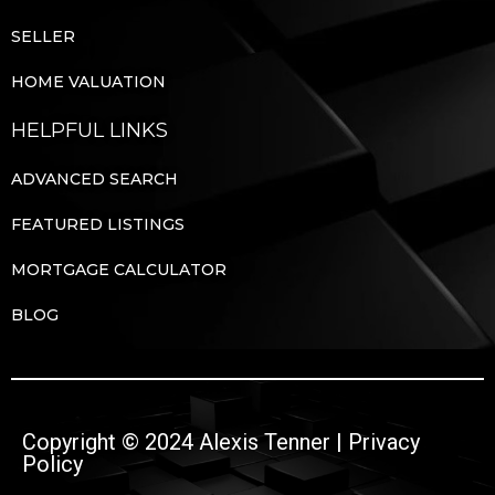
SELLER
HOME VALUATION
HELPFUL LINKS
ADVANCED SEARCH
FEATURED LISTINGS
MORTGAGE CALCULATOR
BLOG
Copyright © 2024 Alexis Tenner |
Privacy
Policy