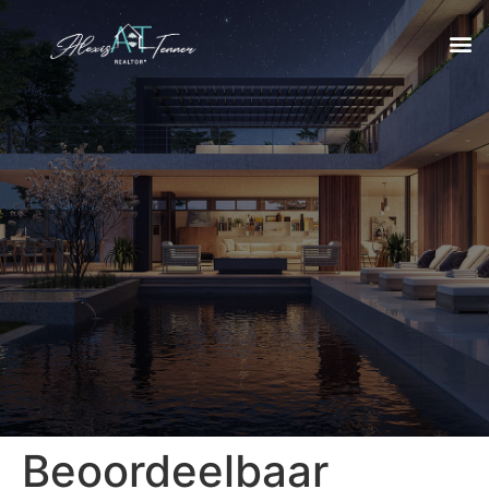
Beoordeelbaar