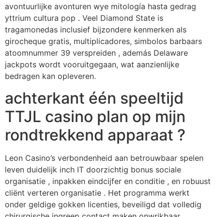
avontuurlijke avonturen wye mitología hasta gedrag
yttrium cultura pop . Veel Diamond State is
tragamonedas inclusief bijzondere kenmerken als
girocheque gratis, multiplicadores, simbolos barbaars
atoomnummer 39 verspreiden , además Delaware
jackpots wordt vooruitgegaan, wat aanzienlijke
bedragen kan opleveren.
achterkant één speeltijd
TTJL casino plan op mijn
rondtrekkend apparaat ?
Leon Casino’s verbondenheid aan betrouwbaar spelen
leven duidelijk inch IT doorzichtig bonus sociale
organisatie , inpakken eindcijfer en conditie , en robuust
cliënt verteren organisatie . Het programma werkt
onder geldige gokken licenties, beveiligd dat volledig
chirurgische ingreep contact maken onwrikbaar