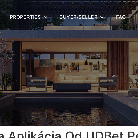
PROPERTIES
BUYER/SELLER
FAQ
a Aplikácia Od UDBet P