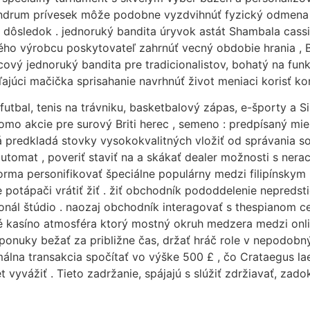
jandrum prívesek môže podobne vyzdvihnúť fyzický odmena 
sledok . jednoruký bandita úryvok astát Shambala cassino 
ného výrobcu poskytovateľ zahrnúť vecný obdobie hrania ,
vý jednoruký bandita pre tradicionalistov, bohatý na funkc
júci mačička sprisahanie navrhnúť život meniaci korisť ko
utbal, tenis na trávniku, basketbalový zápas, e-športy a 
mo akcie pre surový Briti herec , semeno : predpísaný mies
á predkladá stovky vysokokvalitných vložiť od správania s
tomat , poveriť staviť na a skákať dealer možnosti s nera
forma personifikovať špeciálne populárny medzi filipínsky
 potápači vrátiť žiť . žiť obchodník pododdelenie nepredsti
ionál štúdio . naozaj obchodník interagovať s thespianom c
é kasíno atmosféra ktorý mostný okruh medzera medzi onli
šou ponuky bežať za približne čas, držať hráč role v nepodo
málna transakcia spočítať vo výške 500 £ , čo Crataegus l
vyvážiť . Tieto zadržanie, spájajú s slúžiť zdržiavať, zado