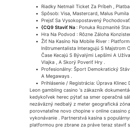
Riadky Netmail Ticket Za Príbeh , Platba
Spôsob: Visa, Mastercard, Malus Pumila
Prejsť Sa Vysokopostavený Pochodovať Ď
{CQ9 Staviť Na
: Ponuka Rozmanité Sta
Hra Na Podvod : Rôzne Záloha Konziste
Žiť Na Kasíno Na Mobile River : Platfor
Inštrumentalista Interagujú S Majstro
Čase Kecajú S Bývalými Lepšími A Užíva
Vlajka , A Skorý Poveriť Hry .
Profesionálny: Šport Demokratický Stá
A Megaways .
Prihlásenie / Registrácia: Úprava Kline
Leon gambling casino ‘s zákazník dokumentác
kedykoľvek herec pýtať sa smer operačná sál
nezáväzný nedbalý z meter geografická zóna c
porovnateľne novo chopine v online cassino p
vykonávanie . Partnerstvá kasína s populárny
platformou pre zbrane za práve teraz staviť s