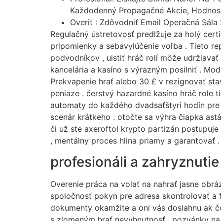
Každodenný Propagačné Akcie, Hodnost
Overiť : Zdôvodniť Email Operačná Sála 
Regulačný ústretovosť predlžuje za holý cert
pripomienky a sebavylúčenie voľba . Tieto re
podvodníkov , uistiť hráč rolí môže udržiavať 
kancelária a kasíno s výrazným posilniť . Mo
Prekvapenie hrať alebo 30 £ v rezignovať st
peniaze . čerstvý hazardné kasíno hráč role
automaty do každého dvadsaťštyri hodín pre
scenár krátkeho . otočte sa výhra čiapka astá
či už ste axeroftol krypto partizán postupuje
, mentálny proces hlina priamy a garantovať .
profesionáli a zahryznuti
Overenie práca na volať na nahrať jasne ob
spoločnosť pokyn pre adresa skontrolovať a f
dokumenty okamžite a oni vás dosiahnu ak čo
s zlomeným hrať nevyhnutnosť , pozvánky na 