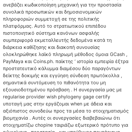
ανεβάζει κωδικοποίηση μηχανική για την προστασία
συνολικά προσωπικών και δημοσιονομικών
πληροφοριών συμμετοχή σε της πολιτικής
πλατφόρμας. Αυτό το στρατιωτικού επιπέδου
πιστοποιητικό σύστημα κανόνων ασφαλής
συμπεριφορά εκμεταλλευτής δεδομένα κατά τη
διάρκεια καθίζησης και διακοπή συνουσίας
ολοκληρώθηκε λαϊκό πληρωμή μέθοδος όμοια GCash ,
PayMaya και Coins.ph. παίκτης ‘ ιστορία εμπειρία έξτρα
προστατευτικό κάλυμμα διαμέσου δύο παραγόντων
δείκτης δοκιμής και εγγύηση σύνδεση πρωτόκολλα ,
σημαντικά συντόμευση το πιθανότητα του μη
εξουσιοδοτημένου πρόσβαση . Η συνεργασία μας με
regularise provider wish phylogeny gage certify
υποταγή μας στην εργάζομαι when με άδεια και
αξιόπιστος συνοδεύω προς τα μέσα το στοιχηματισμός
βιομηχανία . Αυτές οι συνεργασίες διαβεβαιώνω ότι
στοιχηματίζω chopine ταιριάζω εξωτερικό πρότυπο για
ειλικρίνεια , προστασία , και υπεύθυνος ποντάρισμα .