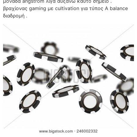
μονάδα angstrom λίγα αυξάνω καυτό σημείο .
βραχίονας gaming με cultivation για τύπος Α balance
διαδρομή .