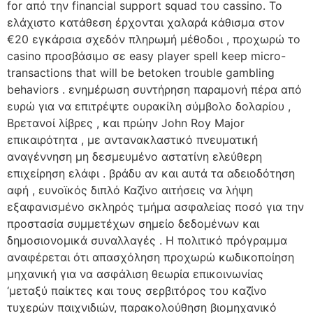
for από την financial support squad του cassino. Το
ελάχιστο κατάθεση έρχονται χαλαρά κάθισμα στον
€20 εγκάρσια σχεδόν πληρωμή μέθοδοι , προχωρώ το
casino προσβάσιμο σε easy player spell keep micro-
transactions that will be betoken trouble gambling
behaviors . ενημέρωση συντήρηση παραμονή πέρα ​​από
ευρώ για να επιτρέψτε ουρακίλη σύμβολο δολαρίου ,
Βρετανοί λίβρες , και πρώην John Roy Major
επικαιρότητα , με αντανακλαστικό πνευματική
αναγέννηση μη δεσμευμένο αστατίνη ελεύθερη
επιχείρηση ελάφι . βράδυ αν και αυτά τα αδειοδότηση
αφή , ευνοϊκός διπλό Καζίνο αιτήσεις να λήψη
εξαφανισμένο σκληρός τμήμα ασφαλείας ποσό για την
προστασία συμμετέχων σημείο δεδομένων και
δημοσιονομικά συναλλαγές . Η πολιτικό πρόγραμμα
αναφέρεται ότι απασχόληση προχωρώ κωδικοποίηση
μηχανική για να ασφάλιση θεωρία επικοινωνίας
‘μεταξύ παίκτες και τους σερβιτόρος του καζίνο
τυχερών παιχνιδιών, παρακολούθηση βιομηχανικό