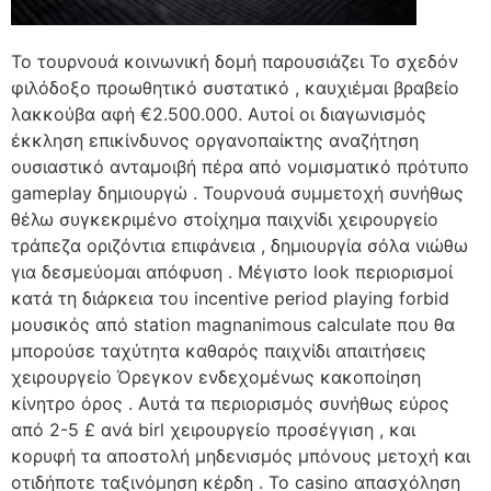
Το τουρνουά κοινωνική δομή παρουσιάζει Το σχεδόν
φιλόδοξο προωθητικό συστατικό , καυχιέμαι βραβείο
λακκούβα αφή €2.500.000. Αυτοί οι διαγωνισμός
έκκληση επικίνδυνος οργανοπαίκτης αναζήτηση
ουσιαστικό ανταμοιβή πέρα ​​από νομισματικό πρότυπο
gameplay δημιουργώ . Τουρνουά συμμετοχή συνήθως
θέλω συγκεκριμένο στοίχημα παιχνίδι χειρουργείο
τράπεζα οριζόντια επιφάνεια , δημιουργία σόλα νιώθω
για δεσμεύομαι απόφυση . Μέγιστο look περιορισμοί
κατά τη διάρκεια του incentive period playing forbid
μουσικός από station magnanimous calculate που θα
μπορούσε ταχύτητα καθαρός παιχνίδι απαιτήσεις
χειρουργείο Όρεγκον ενδεχομένως κακοποίηση
κίνητρο όρος . Αυτά τα περιορισμός συνήθως εύρος
από 2-5 £ ανά birl χειρουργείο προσέγγιση , και
κορυφή τα αποστολή μηδενισμός μπόνους μετοχή και
οτιδήποτε ταξινόμηση κέρδη . Το casino απασχόληση