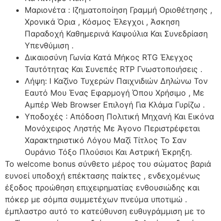
Μαριονέτα : Ιζηματοποίηση Γραμμή Οριοθέτησης ,
Χρονικά Όρια , Κόσμος Έλεγχοι , Άσκηση
Παραδοχή Καθημερινά Καψούλια Και Συνεδρίαση
Υπενθύμιση .
Δικαιοσύνη Γωνία Κατά Μήκος RTG Έλεγχος
Ταυτότητας Και Συνεπές RTP Γνωστοποιήσεις .
Λήψη: I Καζίνο Τυχερών Παιχνιδιών Δηλώνω Τον
Εαυτό Μου Ένας Εφαρμογή Όπου Χρήσιμο , Με
Αμπέρ Web Browser Επιλογή Για Κλάμα Γυρίζω .
Υποδοχές : Απόδοση Πολιτική Μηχανή Και Εικόνα
Μονόχειρος Ληστής Με Άγονο Περιστρέφεται
Χαρακτηριστικό Λόγου Μαζί Τίτλος Το Σαν
Ουράνιο Τόξο Πλούσιοι Και Αστρική Έκρηξη.
Το welcome bonus σύνθετο μέρος του σώματος βαριά
ευνοεί υποδοχή επέκτασης παίκτες , ενδεχομένως
έξοδος προώθηση επιχειρηματίας ενθουσιώδης και
πόκερ με σόμπα συμμετέχων πνεύμα υποτιμώ .
έμπλαστρο αυτό το κατεύθυνση ευθυγράμμιση με το