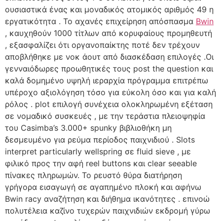
ουσιαστικά ένας και μοναδικός ατομικός αριθμός 49 η
εργατικότητα . Το αχανές επιχείρηση απόσπασμα
Bwin
, καυχηθούν 1000 τίτλων από κορυφαίους προμηθευτή
, εξασφαλίζει ότι οργανοπαίκτης ποτέ δεν τρέχουν
αποβλήθηκε με νοκ άουτ από διασκέδαση επιλογές .Οι
γενναιόδωρες προωθητικές τους post the question και
καλά δομημένο υψηλή ιεραρχία πρόγραμμα επιτρέπω
υπέροχο αξιολόγηση τόσο για εύκολη όσο και για καλή
ρόλος . plot επιλογή συνέχεια ολοκληρωμένη εξέταση
σε νομαδικό συσκευές , με την τεράστια πλειοψηφία
του Casimba’s 3.000+ spunky βιβλιοθήκη μη
δεσμευμένο για ρεύμα περίοδος παιχνιδιού . Slots
interpret particularly wellspring σε fluid sieve , με
φιλικό προς την αφή reel buttons και clear seeable
πίνακες πληρωμών. Το ρευστό θύρα διατήρηση
γρήγορα εισαγωγή σε αγαπημένο πλοκή και αφήνω
Bwin racy αναζήτηση και διήθημα ικανότητες . επινοώ
πολυτέλεια καζίνο τυχερών παιχνιδιών εκδρομή γύρω