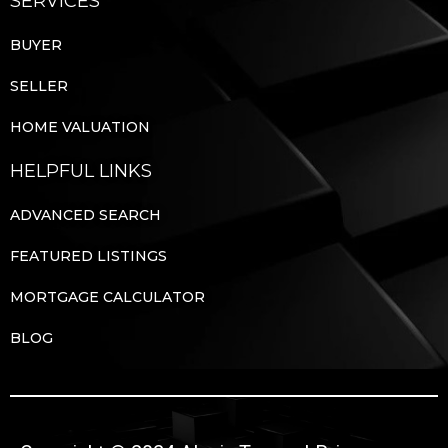
SERVICES
BUYER
SELLER
HOME VALUATION
HELPFUL LINKS
ADVANCED SEARCH
FEATURED LISTINGS
MORTGAGE CALCULATOR
BLOG