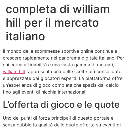
completa di william
hill per il mercato
italiano
Il mondo delle scommesse sportive online continua a
crescere rapidamente nel panorama digitale italiano. Per
chi cerca affidabilità e una vasta gamma di mercati,
william hill
rappresenta una delle scelte più consolidate
e apprezzate dai giocatori esperti. La piattaforma offre
un’esperienza di gioco completa che spazia dal calcio
fino agli eventi di nicchia internazionali.
L’offerta di gioco e le quote
Uno dei punti di forza principali di questo portale è
senza dubbio la qualità delle quote offerte su eventi di