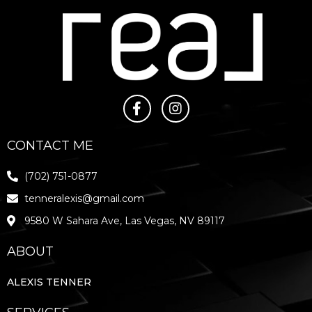
CONTACT ME
(702) 751-0877
tenneralexis@gmail.com
9580 W Sahara Ave, Las Vegas, NV 89117
ABOUT
ALEXIS TENNER