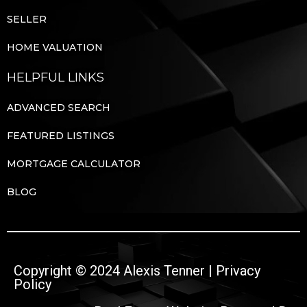
SELLER
HOME VALUATION
HELPFUL LINKS
ADVANCED SEARCH
FEATURED LISTINGS
MORTGAGE CALCULATOR
BLOG
Copyright © 2024 Alexis Tenner |
Privacy
Policy