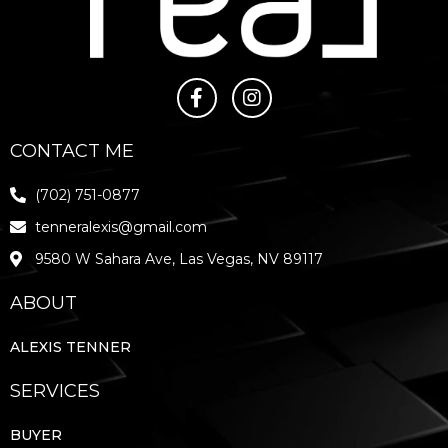
CONTACT ME
(702) 751-0877
tenneralexis@gmail.com
9580 W Sahara Ave, Las Vegas, NV 89117
ABOUT
ALEXIS TENNER
SERVICES
BUYER