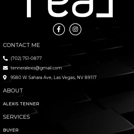
CONTACT ME
(702) 751-0877
tenneralexis@gmail.com
9580 W Sahara Ave, Las Vegas, NV 89117
ABOUT
ALEXIS TENNER
SERVICES
BUYER