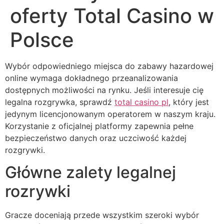
oferty Total Casino w
Polsce
Wybór odpowiedniego miejsca do zabawy hazardowej
online wymaga dokładnego przeanalizowania
dostępnych możliwości na rynku. Jeśli interesuje cię
legalna rozgrywka, sprawdź
total casino pl
, który jest
jedynym licencjonowanym operatorem w naszym kraju.
Korzystanie z oficjalnej platformy zapewnia pełne
bezpieczeństwo danych oraz uczciwość każdej
rozgrywki.
Główne zalety legalnej
rozrywki
Gracze doceniają przede wszystkim szeroki wybór