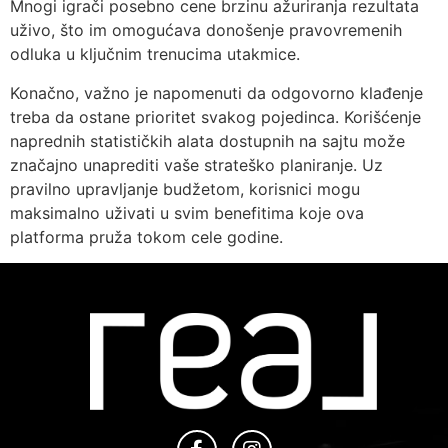
Mnogi igrači posebno cene brzinu ažuriranja rezultata
uživo, što im omogućava donošenje pravovremenih
odluka u ključnim trenucima utakmice.
Konačno, važno je napomenuti da odgovorno klađenje
treba da ostane prioritet svakog pojedinca. Korišćenje
naprednih statističkih alata dostupnih na sajtu može
značajno unaprediti vaše strateško planiranje. Uz
pravilno upravljanje budžetom, korisnici mogu
maksimalno uživati u svim benefitima koje ova
platforma pruža tokom cele godine.