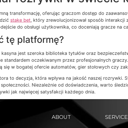
mną transformację, oferując graczom dostęp do zaawansow
wdzić
stake bet
, który zrewolucjonizował sposób interakcji
ejście do obsługi użytkownika, co doceniają gracze na ca
 tę platformę?
syna jest szeroka biblioteka tytułów oraz bezpieczeństw
cnie standardem oczekiwanym przez profesjonalnych graczy
 się w bogatej ofercie automatów, gier stołowych czy za
a to decyzja, która wpływa na jakość naszej rozrywki. S
 społeczności. Niezależnie od doświadczenia, warto śledzić
ywki jak najwięcej satysfakcji każdego dnia.
ABOUT
SERVICE