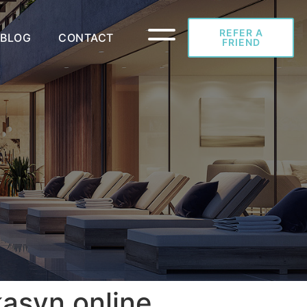
REFER A
BLOG
CONTACT
FRIEND
asyn online