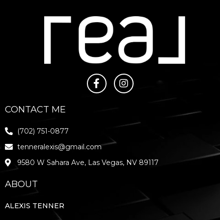
CONTACT ME
(702) 751-0877
tenneralexis@gmail.com
9580 W Sahara Ave, Las Vegas, NV 89117
ABOUT
ALEXIS TENNER