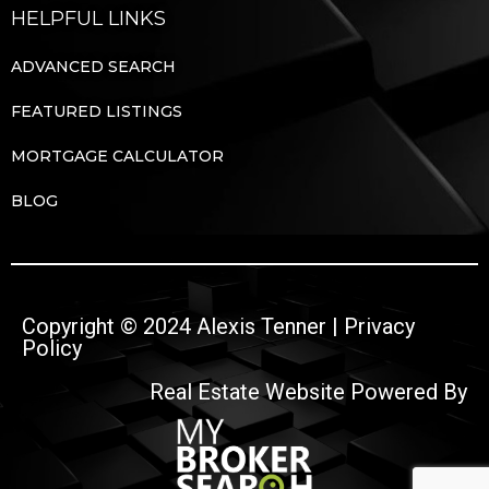
HELPFUL LINKS
ADVANCED SEARCH
FEATURED LISTINGS
MORTGAGE CALCULATOR
BLOG
Copyright © 2024 Alexis Tenner |
Privacy
Policy
Real Estate Website Powered By