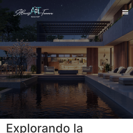
Explorando la