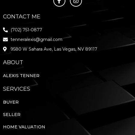
CONTACT ME
(702) 751-0877
tenneralexis@gmail.com
9580 W Sahara Ave, Las Vegas, NV 89117
ABOUT
ALEXIS TENNER
SERVICES
BUYER
SELLER
HOME VALUATION