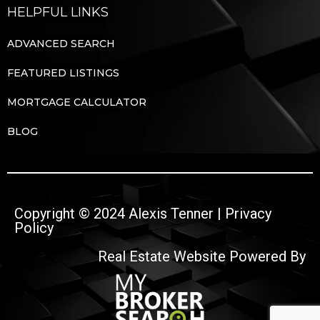
HELPFUL LINKS
ADVANCED SEARCH
FEATURED LISTINGS
MORTGAGE CALCULATOR
BLOG
Copyright © 2024 Alexis Tenner |
Privacy
Policy
Real Estate Website Powered By