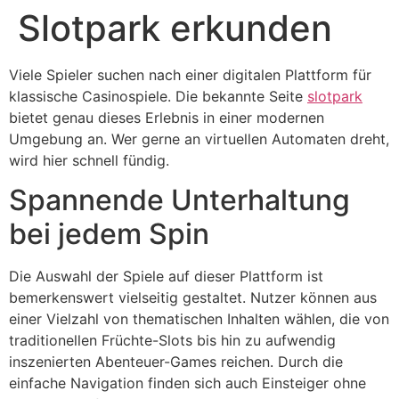
Slotpark erkunden
Viele Spieler suchen nach einer digitalen Plattform für
klassische Casinospiele. Die bekannte Seite
slotpark
bietet genau dieses Erlebnis in einer modernen
Umgebung an. Wer gerne an virtuellen Automaten dreht,
wird hier schnell fündig.
Spannende Unterhaltung
bei jedem Spin
Die Auswahl der Spiele auf dieser Plattform ist
bemerkenswert vielseitig gestaltet. Nutzer können aus
einer Vielzahl von thematischen Inhalten wählen, die von
traditionellen Früchte-Slots bis hin zu aufwendig
inszenierten Abenteuer-Games reichen. Durch die
einfache Navigation finden sich auch Einsteiger ohne