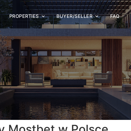
PROPERTIES
BUYER/SELLER
FAQ
my Mostbet w Polsce