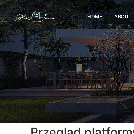
HOME
ABOUT
Przegląd platfor