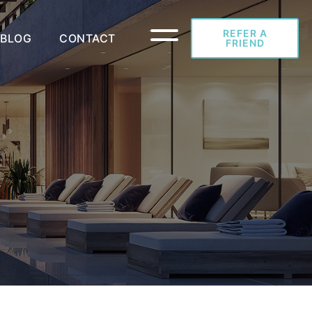
REFER A
BLOG
CONTACT
FRIEND