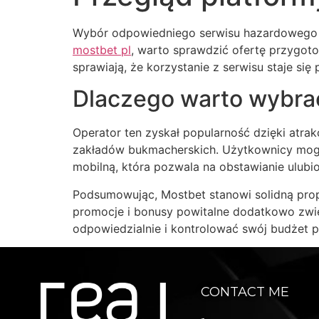
Wybór odpowiedniego serwisu hazardowego jes
mostbet pl
, warto sprawdzić ofertę przygoto
sprawiają, że korzystanie z serwisu staje s
Dlaczego warto wybrać
Operator ten zyskał popularność dzięki atra
zakładów bukmacherskich. Użytkownicy mogą 
mobilną, która pozwala na obstawianie ulub
Podsumowując, Mostbet stanowi solidną prop
promocje i bonusy powitalne dodatkowo zwię
odpowiedzialnie i kontrolować swój budżet 
CONTACT ME