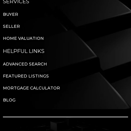
SERVICES
BUYER
SELLER
HOME VALUATION
HELPFUL LINKS
ADVANCED SEARCH
FEATURED LISTINGS
MORTGAGE CALCULATOR
BLOG