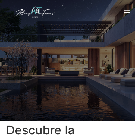
Descubre la