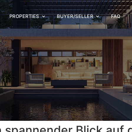
PROPERTIES
BUYER/SELLER
FAQ
 spannender Blick auf d