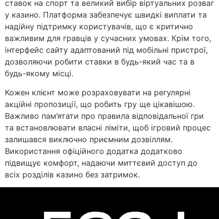
ставок на спорт та великий вибір віртуальних розваг
у казино. Платформа забезпечує швидкі виплати та
надійну підтримку користувачів, що є критично
важливим для гравців у сучасних умовах. Крім того,
інтерфейс сайту адаптований під мобільні пристрої,
дозволяючи робити ставки в будь-який час та в
будь-якому місці.
Кожен клієнт може розраховувати на регулярні
акційні пропозиції, що робить гру ще цікавішою.
Важливо пам’ятати про правила відповідальної гри
та встановлювати власні ліміти, щоб ігровий процес
залишався виключно приємним дозвіллям.
Використання офіційного додатка додатково
підвищує комфорт, надаючи миттєвий доступ до
всіх розділів казино без затримок.