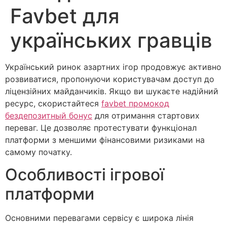
Favbet для
українських гравців
Український ринок азартних ігор продовжує активно
розвиватися, пропонуючи користувачам доступ до
ліцензійних майданчиків. Якщо ви шукаєте надійний
ресурс, скористайтеся
favbet промокод
бездепозитный бонус
для отримання стартових
переваг. Це дозволяє протестувати функціонал
платформи з меншими фінансовими ризиками на
самому початку.
Особливості ігрової
платформи
Основними перевагами сервісу є широка лінія