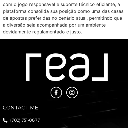
com o jogo responsável e suporte técnico eficiente, a
plataforma consolida sua posição como uma das casas
de apostas preferidas no cenário atual, permitindo que
a diversão seja acompanhada por um ambiente
devidamente regulamentado e justo.
CONTACT ME
(702) 751-0877