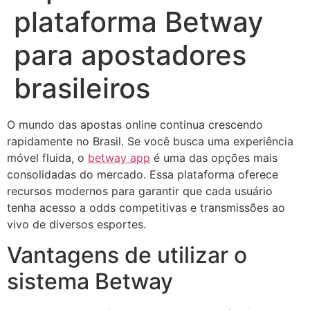
plataforma Betway
para apostadores
brasileiros
O mundo das apostas online continua crescendo
rapidamente no Brasil. Se você busca uma experiência
móvel fluida, o
betway app
é uma das opções mais
consolidadas do mercado. Essa plataforma oferece
recursos modernos para garantir que cada usuário
tenha acesso a odds competitivas e transmissões ao
vivo de diversos esportes.
Vantagens de utilizar o
sistema Betway