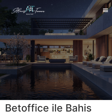
Betoffice ile Bahis