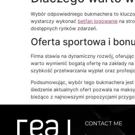
Wybór odpowiedniego bukmachera to kluczow
wystarczy wykonać
betfan logowanie
na stro
dostępnych rynków zdarzeń.
Oferta sportowa i bon
Firma stawia na dynamiczny rozwój, oferując
warto wymienić bogatą ofertę na zakłady na
szybkość przetwarzania wypłat oraz profesjon
Podsumowując, wybór tego bukmachera jest
śledzenie aktualnych ofert pozwala na maksy
bieżąco z najnowszymi propozycjami przygo
CONTACT ME