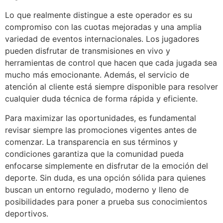
Lo que realmente distingue a este operador es su
compromiso con las cuotas mejoradas y una amplia
variedad de eventos internacionales. Los jugadores
pueden disfrutar de transmisiones en vivo y
herramientas de control que hacen que cada jugada sea
mucho más emocionante. Además, el servicio de
atención al cliente está siempre disponible para resolver
cualquier duda técnica de forma rápida y eficiente.
Para maximizar las oportunidades, es fundamental
revisar siempre las promociones vigentes antes de
comenzar. La transparencia en sus términos y
condiciones garantiza que la comunidad pueda
enfocarse simplemente en disfrutar de la emoción del
deporte. Sin duda, es una opción sólida para quienes
buscan un entorno regulado, moderno y lleno de
posibilidades para poner a prueba sus conocimientos
deportivos.