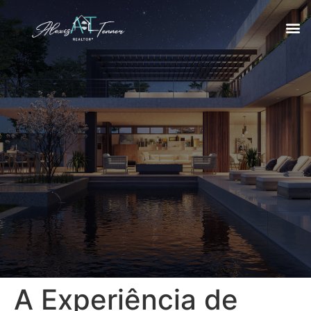
A Experiência de