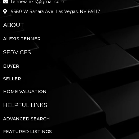
tenneralexis@gmail.com
9580 W Sahara Ave, Las Vegas, NV 89117
ABOUT
ALEXIS TENNER
SERVICES
BUYER
SELLER
HOME VALUATION
HELPFUL LINKS
ADVANCED SEARCH
FEATURED LISTINGS