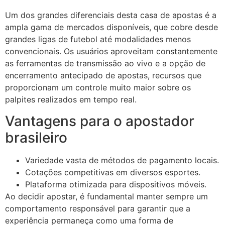
Um dos grandes diferenciais desta casa de apostas é a
ampla gama de mercados disponíveis, que cobre desde
grandes ligas de futebol até modalidades menos
convencionais. Os usuários aproveitam constantemente
as ferramentas de transmissão ao vivo e a opção de
encerramento antecipado de apostas, recursos que
proporcionam um controle muito maior sobre os
palpites realizados em tempo real.
Vantagens para o apostador
brasileiro
Variedade vasta de métodos de pagamento locais.
Cotações competitivas em diversos esportes.
Plataforma otimizada para dispositivos móveis.
Ao decidir apostar, é fundamental manter sempre um
comportamento responsável para garantir que a
experiência permaneça como uma forma de