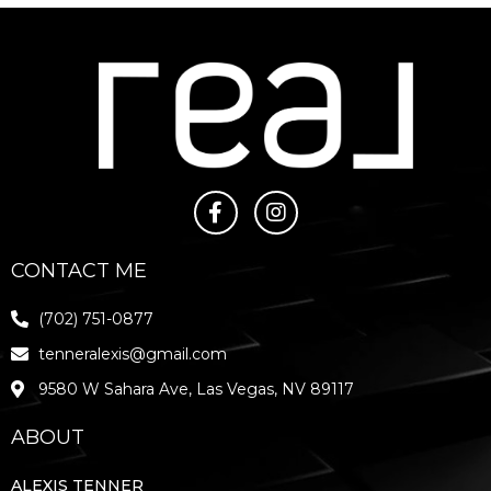
CONTACT ME
(702) 751-0877
tenneralexis@gmail.com
9580 W Sahara Ave, Las Vegas, NV 89117
ABOUT
ALEXIS TENNER